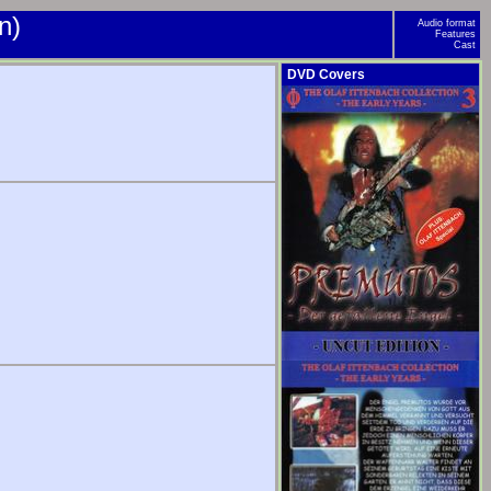
n)
Audio format
Features
Cast
DVD Covers