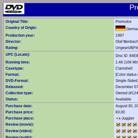
Pr
Original Title:
Premutos
Country of Origin:
Germa
Production year:
1997
Director:
Olaf Ittenbac
Rating:
Ungeprüft(Fil
UPC [Locale]:
Disc ID: 84
Running time:
1:46 (106 Min
Casetype:
Clamshell
Format:
[Color status 
DVD-Format:
Single-Sided
Released:
December 07
Collection type:
Owned (#124
Status:
Available
Purchase date:
August 30, 2
Purchase price:
€0,00
Purchase place:
•
x-Juggler
Review (movie):
Review (video):
Review (audio):