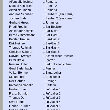
Alfons Sigllechner
....
Römer 1
Markus Schickling
....
Römer 2
Alfred Neumann
....
Römer 3
Andreas Schubert
....
Räuber 1 (am Kreuz)
Jochen Blatz
....
Räuber 2 (am Kreuz)
Gerhard Hross
....
Johannes
Friedl Froelich
....
Bar-Besitzer
Alexander Schmid
....
Bar-Mixer
Bernd Zimmermann
....
Bar-Gast 1
Karsten Prause
....
Bar-Gast 2
Dirk Heinze
....
Bar-Gast 3
Thomas Reitmair
....
Bar-Gast 4
Christian Scherer
....
Bar-Gast 5
Dafydd Llywelyn
....
Schottischer Priester
Peter Brake
....
Pfarrer
Roman Holler
....
Betrunkener Polizist
Gerd Bartenbach
....
Penner
Volker Böhme
....
Bauarbeiter
Stefan Luxi
....
Unfallopfer
Rex Gorden
....
Urologe
Katharina Nädelin
....
Helferin
Norbert Thiel
....
Fußballer 1
Franz Schmidt
....
Fußballer 2
Thomas Dorn
....
Fußballer 3
Uwe Lander
....
Fußballer 4
Florian Thurner
....
Fußballer 5