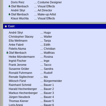
Doris Reiz
....
Costume Designer
Olaf Ittenbach
....
Visual Effects
André Stryi
....
Art Director
Olaf Ittenbach
....
Make-up Artist
Klaus Wuchta
....
Visual Effects
Cast
André Stryi
....
Hugo
Christopher Stacey
....
Walter
Ella Wellmann
....
Tanja
Anke Fabré
....
Edith
Fidelis Atuma
....
Christian
Olaf Ittenbach
....
Matthias
Heike Münstermann
....
Rosina
Ingrid Fischer
....
Inge
Frank Jerome
....
Tacco
Susanne Grüter
....
Sandra
Ronald Fuhrmann
....
Rudolf
Renate Sigllechner
....
Ida
Milosch Fürst
....
Bürgermeister
Rainhard Schmid
....
Bauer 1
Harald Hechenberger
....
Bauer 2
Markus Hechenberger
....
Bauer 3
Jürgen Neudeck
....
Bauer 4
Thomas Kiener
....
Bauer 5
Loris Anesi
....
Bauer 6