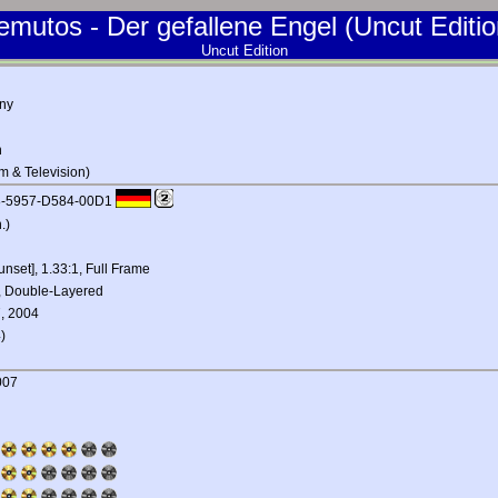
emutos - Der gefallene Engel (Uncut Editio
Uncut Edition
ny
h
m & Television)
E8-5957-D584-00D1
.)
unset], 1.33:1, Full Frame
, Double-Layered
, 2004
)
007