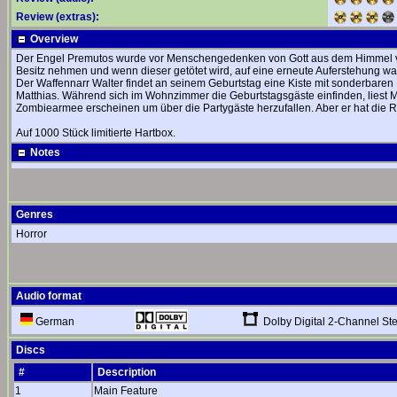
Review (extras):
Overview
Der Engel Premutos wurde vor Menschengedenken von Gott aus dem Himmel ver
Besitz nehmen und wenn dieser getötet wird, auf eine erneute Auferstehung wa
Der Waffennarr Walter findet an seinem Geburtstag eine Kiste mit sonderbaren
Matthias. Während sich im Wohnzimmer die Geburtstagsgäste einfinden, liest Mat
Zombiearmee erscheinen um über die Partygäste herzufallen. Aber er hat die R
Auf 1000 Stück limitierte Hartbox.
Notes
Genres
Horror
Audio format
Dolby Digital 2-Channel St
German
Discs
#
Description
1
Main Feature