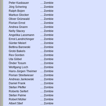
Peter Kasbauer
....
Zombie
Jörg Schering
....
Zombie
Ralph Bojen
....
Zombie
Markus Glocker
....
Zombie
Oliver Grünwald
....
Zombie
Florian Ernst
....
Zombie
Andrea Gnann
....
Zombie
Nelly Stacey
....
Zombie
Angelika Lassmann
....
Zombie
Ernst Landrichinger
....
Zombie
Günter Meierl
....
Zombie
Bettina Barowski
....
Zombie
Grobi Bakels
....
Zombie
Rex Gorden
....
Zombie
Uta Göbel
....
Zombie
Önder Tosum
....
Zombie
Wolfgang Loch
....
Zombie
Hans-Jürgen Theimer
....
Zombie
Florian Streitwieser
....
Zombie
Andreas Jankowski
....
Zombie
Daniel Frank
....
Zombie
Stefan Pfeffer
....
Zombie
Roberto Seifert
....
Zombie
Stefan Palme
....
Zombie
Robert Müller
....
Zombie
Albert Stief
....
Zombie