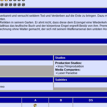
bannt und versucht seitdem Tod und Verderben auf die Erde zu bringen. Dazu m
rten.
 Relikten in seinem Garten. Er ahnt nicht, dass diese dem Erzengel eine Wiederk
thias das teuflische Buch und der körperlose Engel ergreift Besitz von ihm. Premu
echnung ohne Walter gemacht, der sich mit seinem Waffenarsenal den untoten Hord
Studios
Production Studios:
•
Imas Filmproduktion
Media Companies:
•
Laser Paradise
Subtitles
ereo
A
B
DS