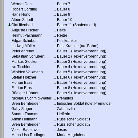
Werner Denk
....
Bauer 7
Robert Cording
....
Bauer 8
Hans Honc
....
Bauer 9
Albert Striedl
....
Bauer 10
Olaf Ittenbach
....
Bauer 11 (Spatenmord)
Auguste Fischer
....
Hexe
Helmut Pachmann
....
Reiter
Edgar Schubert
....
Pestkranker
Ludwig Müller
....
Pest-Kranker (auf Bahre)
Peter Ahrendt
....
Bauer 1 (Hexenverbrennung)
Sebastian Schubert
....
Bauer 2 (Hexenverbrennung)
Markus Glocker
....
Bauer 3 (Hexenverbrennung)
Ivo Tischler
....
Bauer 4 (Hexenverbrennung)
Winfried Volkmann
....
Bauer 5 (Hexenverbrennung)
Stefan Holzner
....
Bauer 6 (Hexenverbrennung)
Florian Basel
....
Bauer 7 (Hexenverbrennung)
Florian Ernst
....
Bauer 8 (Hexenverbrennung)
Rüdiger Hübner
....
Bauer 9 (Hexenverbrennung)
Nicolaus Schmitt-Walter
....
Premutos
Sven Bernheiden
....
Indischer Soldat (tötet Premutos)
Gaby Steger
....
Zahnärztin
Sandra Thomas
....
Helferin
Armin Hofmann
....
Russischer Soldat 1
Sven Bernheiden
....
Russischer Soldat 2
Volker Bausewein
....
Jesus
Mona Lisa Rudinger
....
Maria Magdalena