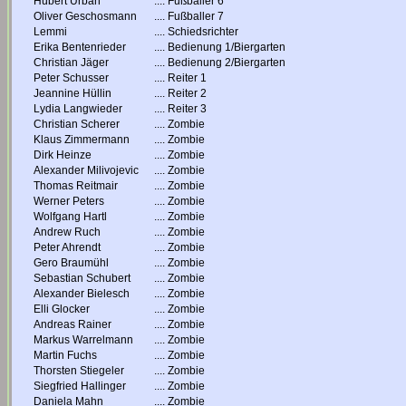
Hubert Urban
....
Fußballer 6
Oliver Geschosmann
....
Fußballer 7
Lemmi
....
Schiedsrichter
Erika Bentenrieder
....
Bedienung 1/Biergarten
Christian Jäger
....
Bedienung 2/Biergarten
Peter Schusser
....
Reiter 1
Jeannine Hüllin
....
Reiter 2
Lydia Langwieder
....
Reiter 3
Christian Scherer
....
Zombie
Klaus Zimmermann
....
Zombie
Dirk Heinze
....
Zombie
Alexander Milivojevic
....
Zombie
Thomas Reitmair
....
Zombie
Werner Peters
....
Zombie
Wolfgang Hartl
....
Zombie
Andrew Ruch
....
Zombie
Peter Ahrendt
....
Zombie
Gero Braumühl
....
Zombie
Sebastian Schubert
....
Zombie
Alexander Bielesch
....
Zombie
Elli Glocker
....
Zombie
Andreas Rainer
....
Zombie
Markus Warrelmann
....
Zombie
Martin Fuchs
....
Zombie
Thorsten Stiegeler
....
Zombie
Siegfried Hallinger
....
Zombie
Daniela Mahn
....
Zombie