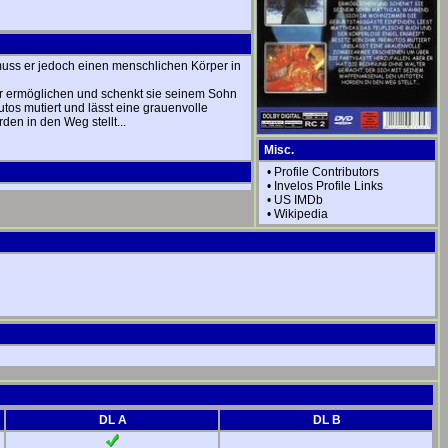
uss er jedoch einen menschlichen Körper in
ehr ermöglichen und schenkt sie seinem Sohn
tos mutiert und lässt eine grauenvolle
en in den Weg stellt...
Misc.
•
Profile Contributors
•
Invelos Profile Links
•
US IMDb
•
Wikipedia
DL A
DL B