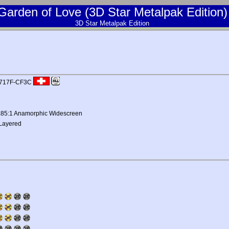
Garden of Love (3D Star Metalpak Edition)
3D Star Metalpak Edition
-717F-CF3C
 1.85:1 Anamorphic Widescreen
-Layered