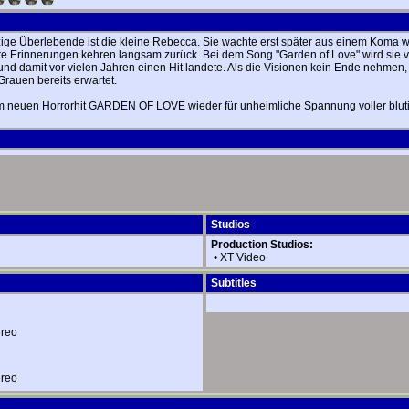
ge Überlebende ist die kleine Rebecca. Sie wachte erst später aus einem Koma w
hre Erinnerungen kehren langsam zurück. Bei dem Song "Garden of Love" wird sie vo
 und damit vor vielen Jahren einen Hit landete. Als die Visionen kein Ende nehmen, 
Grauen bereits erwartet.
 neuen Horrorhit GARDEN OF LOVE wieder für unheimliche Spannung voller blutig
Studios
Production Studios:
•
XT Video
Subtitles
ereo
ereo