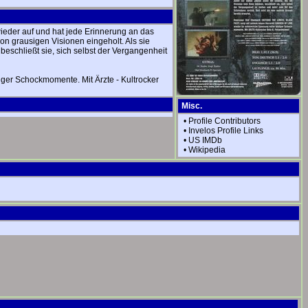
ieder auf und hat jede Erinnerung an das
n grausigen Visionen eingeholt. Als sie
beschließt sie, sich selbst der Vergangenheit
er Schockmomente. Mit Ärzte - Kultrocker
Misc.
•
Profile Contributors
•
Invelos Profile Links
•
US IMDb
•
Wikipedia