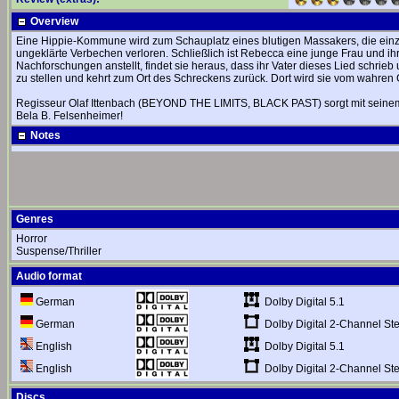
Overview
Eine Hippie-Kommune wird zum Schauplatz eines blutigen Massakers, die einzi
ungeklärte Verbechen verloren. Schließlich ist Rebecca eine junge Frau und i
Nachforschungen anstellt, findet sie heraus, dass ihr Vater dieses Lied schrieb
zu stellen und kehrt zum Ort des Schreckens zurück. Dort wird sie vom wahren 
Regisseur Olaf Ittenbach (BEYOND THE LIMITS, BLACK PAST) sorgt mit seinem
Bela B. Felsenheimer!
Notes
Genres
Horror
Suspense/Thriller
Audio format
Dolby Digital 5.1
German
Dolby Digital 2-Channel St
German
Dolby Digital 5.1
English
Dolby Digital 2-Channel St
English
Discs