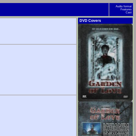
Audio format
Features
Cast
DVD Covers