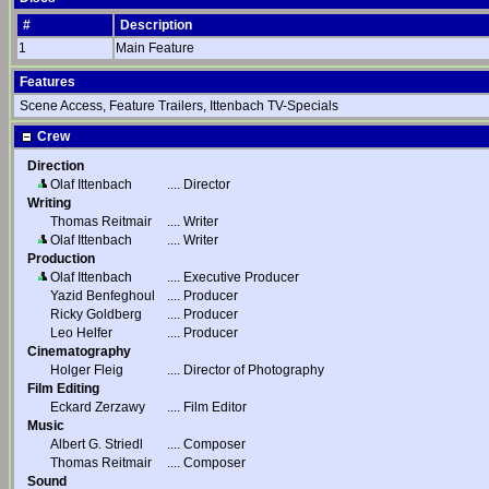
#
Description
1
Main Feature
Features
Scene Access, Feature Trailers, Ittenbach TV-Specials
Crew
Direction
Olaf Ittenbach
....
Director
Writing
Thomas Reitmair
....
Writer
Olaf Ittenbach
....
Writer
Production
Olaf Ittenbach
....
Executive Producer
Yazid Benfeghoul
....
Producer
Ricky Goldberg
....
Producer
Leo Helfer
....
Producer
Cinematography
Holger Fleig
....
Director of Photography
Film Editing
Eckard Zerzawy
....
Film Editor
Music
Albert G. Striedl
....
Composer
Thomas Reitmair
....
Composer
Sound