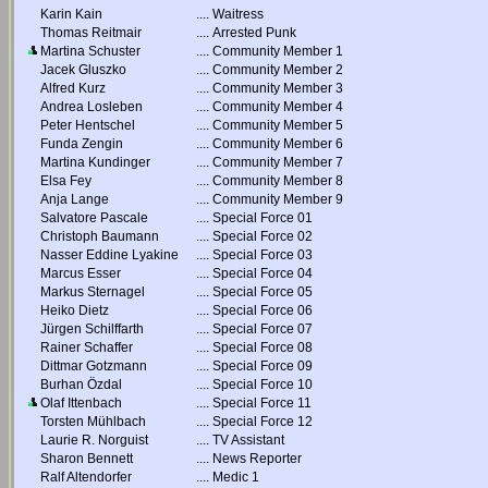
Karin Kain
....
Waitress
Thomas Reitmair
....
Arrested Punk
Martina Schuster
....
Community Member 1
Jacek Gluszko
....
Community Member 2
Alfred Kurz
....
Community Member 3
Andrea Losleben
....
Community Member 4
Peter Hentschel
....
Community Member 5
Funda Zengin
....
Community Member 6
Martina Kundinger
....
Community Member 7
Elsa Fey
....
Community Member 8
Anja Lange
....
Community Member 9
Salvatore Pascale
....
Special Force 01
Christoph Baumann
....
Special Force 02
Nasser Eddine Lyakine
....
Special Force 03
Marcus Esser
....
Special Force 04
Markus Sternagel
....
Special Force 05
Heiko Dietz
....
Special Force 06
Jürgen Schilffarth
....
Special Force 07
Rainer Schaffer
....
Special Force 08
Dittmar Gotzmann
....
Special Force 09
Burhan Özdal
....
Special Force 10
Olaf Ittenbach
....
Special Force 11
Torsten Mühlbach
....
Special Force 12
Laurie R. Norguist
....
TV Assistant
Sharon Bennett
....
News Reporter
Ralf Altendorfer
....
Medic 1