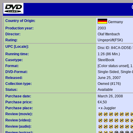
Country of Origin:
Germany
Production year:
2003
Director:
Olaf Ittenbach
Rating:
Ungeprüft(FSK)
UPC [Locale]:
Disc ID: 84CA-DD5E
Running time:
1:26 (86 Min.)
Casetype:
SteelBook
Format:
[Color status unset],
DVD-Format:
Single-Sided, Single
Released:
June 25, 2007
Collection type:
Owned (#176)
Status:
Available
Purchase date:
March 26, 2008
Purchase price:
€4,50
Purchase place:
•
x-Juggler
Review (movie):
Review (video):
Review (audio):
Review (extras):