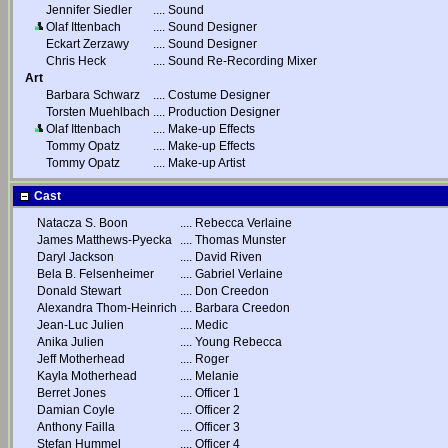
Jennifer Siedler
....
Sound
Olaf Ittenbach
....
Sound Designer
Eckart Zerzawy
....
Sound Designer
Chris Heck
....
Sound Re-Recording Mixer
Art
Barbara Schwarz
....
Costume Designer
Torsten Muehlbach
....
Production Designer
Olaf Ittenbach
....
Make-up Effects
Tommy Opatz
....
Make-up Effects
Tommy Opatz
....
Make-up Artist
Cast
Natacza S. Boon
....
Rebecca Verlaine
James Matthews-Pyecka
....
Thomas Munster
Daryl Jackson
....
David Riven
Bela B. Felsenheimer
....
Gabriel Verlaine
Donald Stewart
....
Don Creedon
Alexandra Thom-Heinrich
....
Barbara Creedon
Jean-Luc Julien
....
Medic
Anika Julien
....
Young Rebecca
Jeff Motherhead
....
Roger
Kayla Motherhead
....
Melanie
Berret Jones
....
Officer 1
Damian Coyle
....
Officer 2
Anthony Failla
....
Officer 3
Stefan Hummel
....
Officer 4