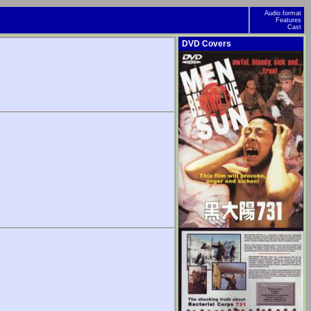
Audio format
Features
Cast
DVD Covers