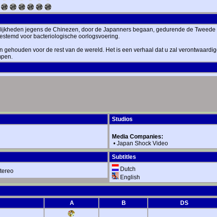
ijkheden jegens de Chinezen, door de Japanners begaan, gedurende de Tweede 
bestemd voor bacteriologische oorlogsvoering.
n gehouden voor de rest van de wereld. Het is een verhaal dat u zal verontwaardi
mpen.
Studios
Media Companies:
•
Japan Shock Video
Subtitles
Dutch
tereo
English
A
B
DS