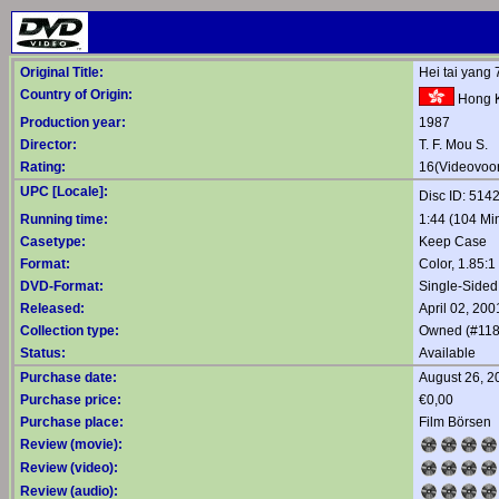
Original Title:
Hei tai yang
Country of Origin:
Hong 
Production year:
1987
Director:
T. F. Mou S.
Rating:
16(Videovoor
UPC [Locale]:
Disc ID: 51
Running time:
1:44 (104 Min
Casetype:
Keep Case
Format:
Color, 1.85:
DVD-Format:
Single-Sided
Released:
April 02, 200
Collection type:
Owned (#118
Status:
Available
Purchase date:
August 26, 2
Purchase price:
€0,00
Purchase place:
Film Börsen
Review (movie):
Review (video):
Review (audio):