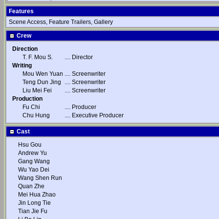
Features
Scene Access, Feature Trailers, Gallery
Crew
Direction
T. F. Mou S.
....
Director
Writing
Mou Wen Yuan
....
Screenwriter
Teng Dun Jing
....
Screenwriter
Liu Mei Fei
....
Screenwriter
Production
Fu Chi
....
Producer
Chu Hung
....
Executive Producer
Cast
Hsu Gou
Andrew Yu
Gang Wang
Wu Yao Dei
Wang Shen Run
Quan Zhe
Mei Hua Zhao
Jin Long Tie
Tian Jie Fu