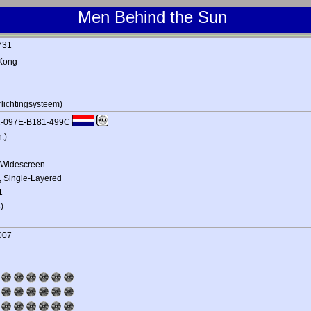
Men Behind the Sun
 731
Kong
lichtingsysteem)
42-097E-B181-499C
.)
1 Widescreen
, Single-Layered
1
)
007