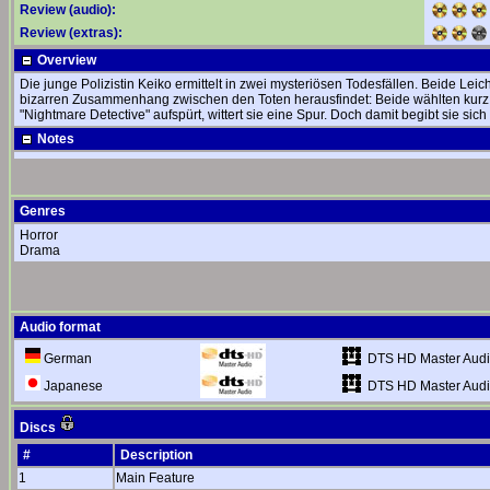
Review (audio):
Review (extras):
Overview
Die junge Polizistin Keiko ermittelt in zwei mysteriösen Todesfällen. Beide Le
bizarren Zusammenhang zwischen den Toten herausfindet: Beide wählten kurz 
"Nightmare Detective" aufspürt, wittert sie eine Spur. Doch damit begibt sie sic
Notes
Genres
Horror
Drama
Audio format
DTS HD Master Audi
German
DTS HD Master Audi
Japanese
Discs
#
Description
1
Main Feature