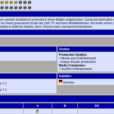
ichen werden bestialisch ermordet in ihren Betten aufgefunden. Zunächst sieht alles
vor ihrem grausamen Ende die Zahl "0" auf ihren Mobiltelefonen. Als Keiko ein
h selbst in tödliche Gefahr, denn Träume kann niemand kontrollieren...
Studios
Production Studios:
•
Movie-eye Entertainment
•
Kaijyu theater production
Media Companies:
•
Sunfilm Entertainment
Subtitles
German
o 7.1
o 7.1
A
B
DS