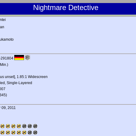
Nightmare Detective
ntei
an
sukamoto
-291804
Min.)
tus unset], 1.85:1 Widescreen
ded, Single-Layered
2007
345)
 09, 2011