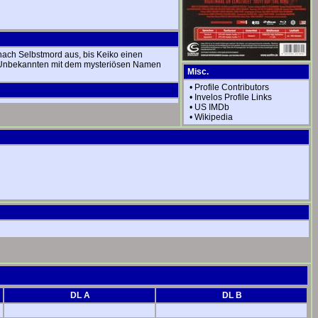
 nach Selbstmord aus, bis Keiko einen
en Unbekannten mit dem mysteriösen Namen
Misc.
•
Profile Contributors
•
Invelos Profile Links
•
US IMDb
•
Wikipedia
DL A
DL B