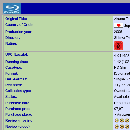
Original Title:
Akumu Ta
Country of Origin:
Jap
Production year:
2006
Director:
Shinya T
Rating:
UPC [Locale]:
4-041658
Running time:
1:42 (102 
Casetype:
HD Slim
Format:
[Color sta
DVD-Format:
Single-Si
Released:
July 27, 
Collection type:
Owned (#
Status:
Available
Purchase date:
December
Purchase price:
€7,97
Purchase place:
•
Amazon
Review (movie):
Review (video):