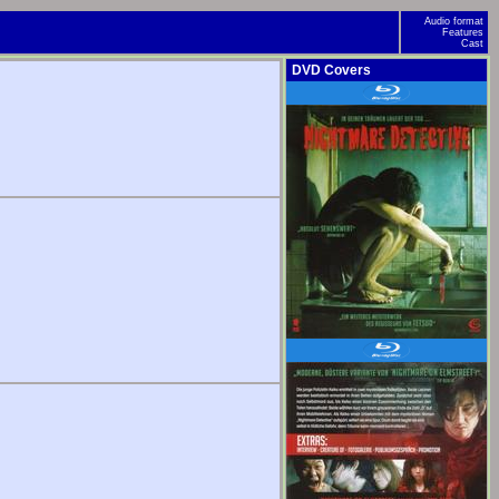
Audio format
Features
Cast
DVD Covers