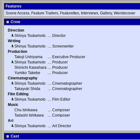
Features
Scene Access, Feature Trailers, Featurettes, Interviews, Gallery, Wendecover
Crew
Direction
Shinya Tsukamoto
....
Director
Writing
Shinya Tsukamoto
....
Screenwriter
Production
Takuji Ushiyama
....
Executive Producer
Shinya Tsukamoto
....
Producer
Shinichi Kawahara
....
Producer
Yumiko Takebe
....
Producer
Cinematography
Shinya Tsukamoto
....
Cinematographer
Takayuki Shida
....
Cinematographer
Film Editing
Shinya Tsukamoto
....
Film Editor
Music
Chu Ishikawa
....
Composer
Tadashi Ishikawa
....
Composer
Art
Shinya Tsukamoto
....
Art Director
Cast