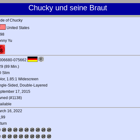
Chucky und seine Braut
ide of Chucky
United States
98
nny Yu
006680-075662
29 (89 Min.)
 Slim
lor, 1.85:1 Widescreen
ngle-Sided, Double-Layered
ptember 17, 2015
ned (#1138)
ailable
rch 16, 2022
,99
turn