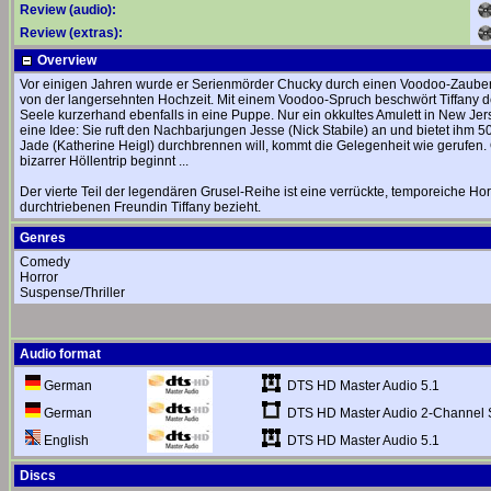
Review (audio):
Review (extras):
Overview
Vor einigen Jahren wurde er Serienmörder Chucky durch einen Voodoo-Zauber i
von der langersehnten Hochzeit. Mit einem Voodoo-Spruch beschwört Tiffany den 
Seele kurzerhand ebenfalls in eine Puppe. Nur ein okkultes Amulett in New J
eine Idee: Sie ruft den Nachbarjungen Jesse (Nick Stabile) an und bietet ihm 
Jade (Katherine Heigl) durchbrennen will, kommt die Gelegenheit wie gerufen.
bizarrer Höllentrip beginnt ...
Der vierte Teil der legendären Grusel-Reihe ist eine verrückte, temporeiche H
durchtriebenen Freundin Tiffany bezieht.
Genres
Comedy
Horror
Suspense/Thriller
Audio format
DTS HD Master Audio 5.1
German
DTS HD Master Audio 2-Channel 
German
DTS HD Master Audio 5.1
English
Discs