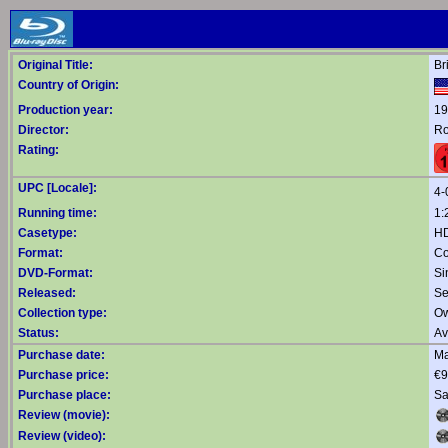
Original Title:
Br
Country of Origin:
Production year:
19
Director:
Ro
Rating:
UPC [Locale]:
4-
Running time:
1:
Casetype:
HD
Format:
Co
DVD-Format:
Si
Released:
Se
Collection type:
Ow
Status:
Av
Purchase date:
Ma
Purchase price:
€9
Purchase place:
Sa
Review (movie):
Review (video):