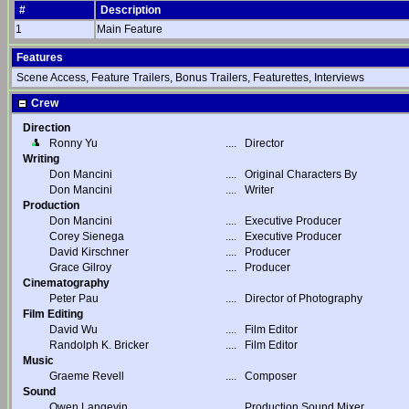
#
Description
1
Main Feature
Features
Scene Access, Feature Trailers, Bonus Trailers, Featurettes, Interviews
Crew
Direction
Ronny Yu
....
Director
Writing
Don Mancini
....
Original Characters By
Don Mancini
....
Writer
Production
Don Mancini
....
Executive Producer
Corey Sienega
....
Executive Producer
David Kirschner
....
Producer
Grace Gilroy
....
Producer
Cinematography
Peter Pau
....
Director of Photography
Film Editing
David Wu
....
Film Editor
Randolph K. Bricker
....
Film Editor
Music
Graeme Revell
....
Composer
Sound
Owen Langevin
....
Production Sound Mixer