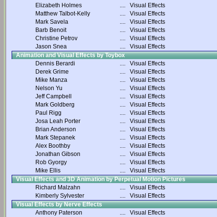
Elizabeth Holmes
....
Visual Effects
Matthew Talbot-Kelly
....
Visual Effects
Mark Savela
....
Visual Effects
Barb Benoit
....
Visual Effects
Christine Petrov
....
Visual Effects
Jason Snea
....
Visual Effects
Animation and Visual Effects by Toybox
Dennis Berardi
....
Visual Effects
Derek Grime
....
Visual Effects
Mike Manza
....
Visual Effects
Nelson Yu
....
Visual Effects
Jeff Campbell
....
Visual Effects
Mark Goldberg
....
Visual Effects
Paul Rigg
....
Visual Effects
Josa Leah Porter
....
Visual Effects
Brian Anderson
....
Visual Effects
Mark Stepanek
....
Visual Effects
Alex Boothby
....
Visual Effects
Jonathan Gibson
....
Visual Effects
Rob Gyorgy
....
Visual Effects
Mike Ellis
....
Visual Effects
Visual Effects and 3D Animation by Perpetual Motion Pictures
Richard Malzahn
....
Visual Effects
Kimberly Sylvester
....
Visual Effects
Visual Effects by Nerve Effects
Anthony Paterson
....
Visual Effects