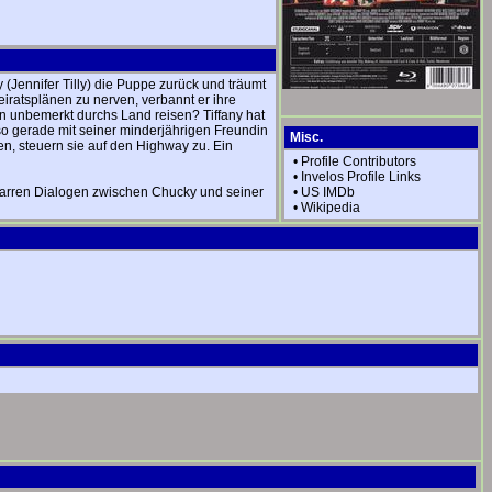
Jennifer Tilly) die Puppe zurück und träumt
eiratsplänen zu nerven, verbannt er ihre
n unbemerkt durchs Land reisen? Tiffany hat
so gerade mit seiner minderjährigen Freundin
Misc.
n, steuern sie auf den Highway zu. Ein
•
Profile Contributors
•
Invelos Profile Links
bizarren Dialogen zwischen Chucky und seiner
•
US IMDb
•
Wikipedia