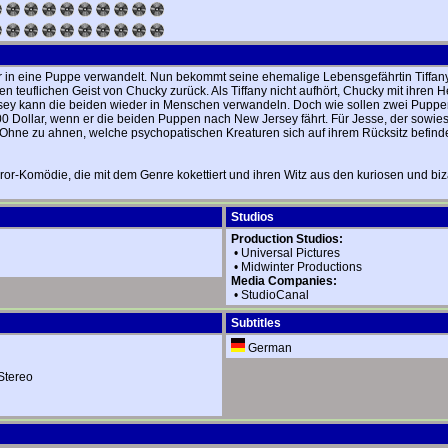
n eine Puppe verwandelt. Nun bekommt seine ehemalige Lebensgefährtin Tiffany (
teuflichen Geist von Chucky zurück. Als Tiffany nicht aufhört, Chucky mit ihren H
ersey kann die beiden wieder in Menschen verwandeln. Doch wie sollen zwei Puppe
500 Dollar, wenn er die beiden Puppen nach New Jersey fährt. Für Jesse, der sowie
 Ohne zu ahnen, welche psychopatischen Kreaturen sich auf ihrem Rücksitz befinde
orror-Komödie, die mit dem Genre kokettiert und ihren Witz aus den kuriosen und 
Studios
Production Studios:
•
Universal Pictures
•
Midwinter Productions
Media Companies:
•
StudioCanal
Subtitles
German
Stereo