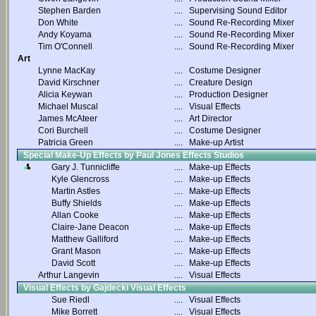
Stephen Barden
....
Supervising Sound Editor
Don White
....
Sound Re-Recording Mixer
Andy Koyama
....
Sound Re-Recording Mixer
Tim O'Connell
....
Sound Re-Recording Mixer
Art
Lynne MacKay
....
Costume Designer
David Kirschner
....
Creature Design
Alicia Keywan
....
Production Designer
Michael Muscal
....
Visual Effects
James McAteer
....
Art Director
Cori Burchell
....
Costume Designer
Patricia Green
....
Make-up Artist
Special Make-Up Effects by Paul Jones Effects Studios
Gary J. Tunnicliffe
....
Make-up Effects
Kyle Glencross
....
Make-up Effects
Martin Astles
....
Make-up Effects
Buffy Shields
....
Make-up Effects
Allan Cooke
....
Make-up Effects
Claire-Jane Deacon
....
Make-up Effects
Matthew Galliford
....
Make-up Effects
Grant Mason
....
Make-up Effects
David Scott
....
Make-up Effects
Arthur Langevin
....
Visual Effects
Visual Effects by Gajdecki Visual Effects
Sue Riedl
....
Visual Effects
Mike Borrett
....
Visual Effects