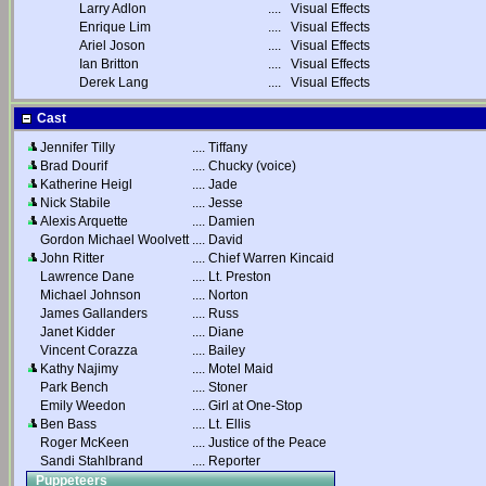
Larry Adlon
....
Visual Effects
Enrique Lim
....
Visual Effects
Ariel Joson
....
Visual Effects
Ian Britton
....
Visual Effects
Derek Lang
....
Visual Effects
Cast
Jennifer Tilly
....
Tiffany
Brad Dourif
....
Chucky (voice)
Katherine Heigl
....
Jade
Nick Stabile
....
Jesse
Alexis Arquette
....
Damien
Gordon Michael Woolvett
....
David
John Ritter
....
Chief Warren Kincaid
Lawrence Dane
....
Lt. Preston
Michael Johnson
....
Norton
James Gallanders
....
Russ
Janet Kidder
....
Diane
Vincent Corazza
....
Bailey
Kathy Najimy
....
Motel Maid
Park Bench
....
Stoner
Emily Weedon
....
Girl at One-Stop
Ben Bass
....
Lt. Ellis
Roger McKeen
....
Justice of the Peace
Sandi Stahlbrand
....
Reporter
Puppeteers